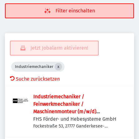
Filter einschalten
Jetzt Jobalarm aktivieren!
Industriemechaniker
Suche zurücksetzen
Industriemechaniker /
Feinwerkmechaniker /
Maschinenmonteur (m/w/d)
Maschinenbau | Anlagenbau |
FHS Förder- und Hebesysteme GmbH
Sondermaschinenbau | Service &
Fockestraße 53, 27777 Ganderkesee-
Hoykenkamp, Deutschland
Montage