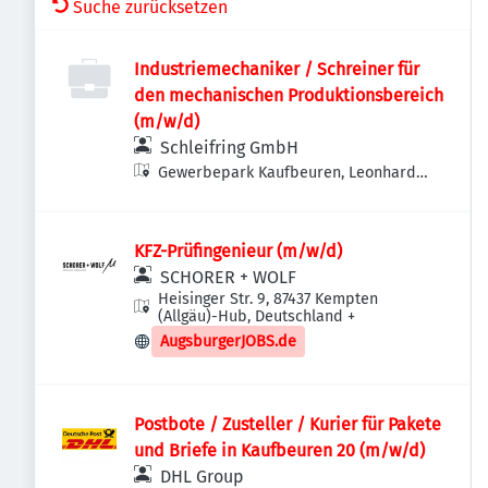
Suche zurücksetzen
Industriemechaniker / Schreiner für
den mechanischen Produktionsbereich
(m/w/d)
Schleifring GmbH
Gewerbepark Kaufbeuren, Leonhard-
Kluftinger-Straße 1, 87600 Kaufbeuren,
Deutschland
KFZ-Prüfingenieur (m/w/d)
SCHORER + WOLF
Heisinger Str. 9, 87437 Kempten
(Allgäu)-Hub, Deutschland
+
AugsburgerJOBS.de
Postbote / Zusteller / Kurier für Pakete
und Briefe in Kaufbeuren 20 (m/w/d)
DHL Group