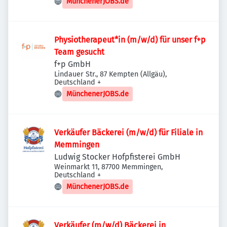
MünchenerJOBS.de
Physiotherapeut*in (m/w/d) für unser f+p
Team gesucht
f+p GmbH
Lindauer Str., 87 Kempten (Allgäu),
Deutschland
+
MünchenerJOBS.de
Verkäufer Bäckerei (m/w/d) für Filiale in
Memmingen
Ludwig Stocker Hofpfisterei GmbH
Weinmarkt 11, 87700 Memmingen,
Deutschland
+
MünchenerJOBS.de
Verkäufer (m/w/d) Bäckerei in