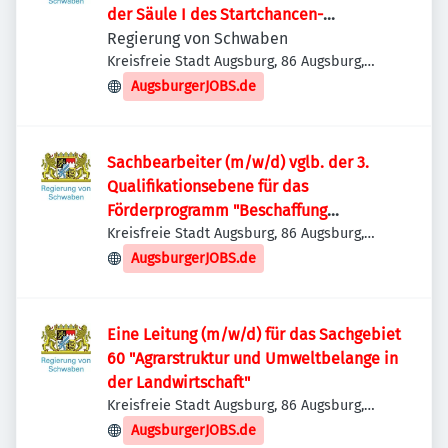
der Säule I des Startchancen-
Förderprogramms
Regierung von Schwaben
Kreisfreie Stadt Augsburg, 86 Augsburg,
Deutschland
AugsburgerJOBS.de
Sachbearbeiter (m/w/d) vglb. der 3.
Qualifikationsebene für das
Förderprogramm "Beschaffung
schulischer mobiler Endgeräte
Kreisfreie Stadt Augsburg, 86 Augsburg,
Deutschland
(SchulMobE)"
AugsburgerJOBS.de
Eine Leitung (m/w/d) für das Sachgebiet
60 "Agrarstruktur und Umweltbelange in
der Landwirtschaft"
Kreisfreie Stadt Augsburg, 86 Augsburg,
Deutschland
AugsburgerJOBS.de