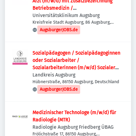
Arzt (m/w/d) mit Zusatzbezeichnung
Betriebsmedizin /
Weiterbildungsassistent (m/w/d)
Universitätsklinikum Augsburg
Facharzt für Arbeitsmedizin
Kreisfreie Stadt Augsburg, 86 Augsburg,
Deutschland
AugsburgerJOBS.de
Sozialpädagogen / Sozialpädagoginnen
oder Sozialarbeiter /
Sozialarbeiterinnen (m/w/d) Sozialer
Dienst
Landkreis Augsburg
Hübnerstraße, 86150 Augsburg, Deutschland
AugsburgerJOBS.de
Medizinischer Technologe (m/w/d) für
Radiologie (MTR)
Radiologie Augsburg Friedberg ÜBAG
Frölichstraße 17, 86150 Augsburg,