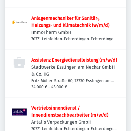
Anlagenmechaniker für Sanitär-,
Heizungs- und Klimatechnik (w/m/d)
ImmoTherm GmbH
70771 Leinfelden-Echterdingen-Echterdingen,
Deutschland
Assistenz Energiedienstleistung (m/w/d)
Stadtwerke Esslingen am Neckar GmbH
& Co. KG
Fritz-Müller-Straße 60, 73730 Esslingen am
Neckar-Oberesslingen, Deutschland
34.000 € - 43.000 €
Vertriebsinnendienst /
Innendienstsachbearbeiter (m/w/d)
Antalis Verpackungen GmbH
70771 Leinfelden-Echterdingen-Echterdingen,