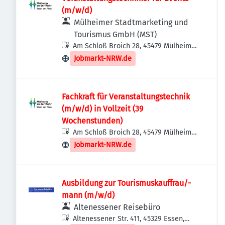
(m/w/d)
Mülheimer Stadtmarketing und
Tourismus GmbH (MST)
Am Schloß Broich 28, 45479 Mülheim
an der Ruhr, Deutschland
Jobmarkt-NRW.de
Fachkraft für Veranstaltungstechnik
(m/w/d) in Vollzeit (39
Wochenstunden)
Am Schloß Broich 28, 45479 Mülheim
an der Ruhr, Deutschland
Jobmarkt-NRW.de
Ausbildung zur Tourismuskauffrau/-
mann (m/w/d)
Altenessener Reisebüro
Altenessener Str. 411, 45329 Essen,