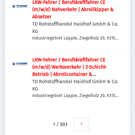
LKW-Fahrer / Berufskraftfahrer CE
(m/w/d) Nahverkehr | Abrollkipper &
Absetzer
TD Rohstoffhandel Haidhof GmbH & Co.
KG
Industriegebiet Läpple, Ziegelholz 20, 93158
Teublitz-Maxhütte, Deutschland
LKW-Fahrer / Berufskraftfahrer CE
(m/w/d) Werksverkehr | 3-Schicht-
Betrieb | Abrollcontainer &
Absetzmulden
TD Rohstoffhandel Haidhof GmbH & Co.
KG
Industriegebiet Läpple, Ziegelholz 20, 93158
Teublitz-Maxhütte, Deutschland
1
/
503