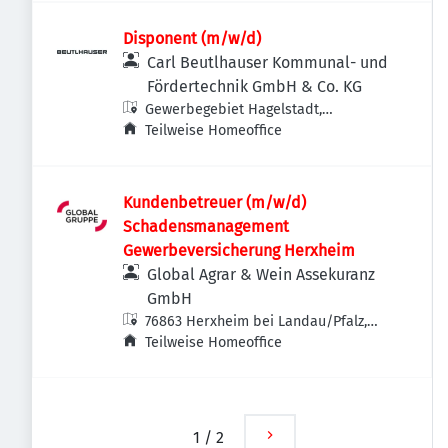
Disponent (m/w/d)
Carl Beutlhauser Kommunal- und
Fördertechnik GmbH & Co. KG
Gewerbegebiet Hagelstadt,
Regensburger Str. 23, 93095
Teilweise Homeoffice
Hagelstadt, Deutschland
Kundenbetreuer (m/w/d)
Schadensmanagement
Gewerbeversicherung Herxheim
Global Agrar & Wein Assekuranz
GmbH
76863 Herxheim bei Landau/Pfalz,
Deutschland
Teilweise Homeoffice
1
/
2