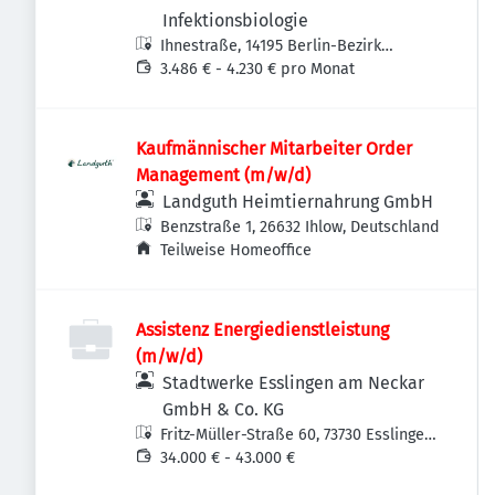
Infektionsbiologie
Ihnestraße, 14195 Berlin-Bezirk
Steglitz-Zehlendorf, Deutschland
3.486 € - 4.230 € pro Monat
Kaufmännischer Mitarbeiter Order
Management (m/w/d)
Landguth Heimtiernahrung GmbH
Benzstraße 1, 26632 Ihlow, Deutschland
Teilweise Homeoffice
Assistenz Energiedienstleistung
(m/w/d)
Stadtwerke Esslingen am Neckar
GmbH & Co. KG
Fritz-Müller-Straße 60, 73730 Esslingen
am Neckar-Oberesslingen,
34.000 € - 43.000 €
Deutschland