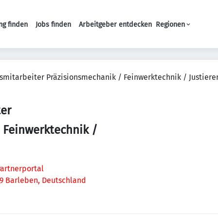
ng finden
Jobs finden
Arbeitgeber entdecken
Regionen
Haupt-Navigation
smitarbeiter Präzisionsmechanik / Feinwerktechnik / Justiere
er
 Feinwerktechnik /
artnerportal
79 Barleben, Deutschland